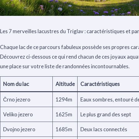
Les 7 merveilles lacustres du Triglav : caractéristiques et par
Chaque lac de ce parcours fabuleux possède ses propres car
Découvrez ci-dessous ce qui rend chacun de ces joyaux aquati
une place sur votre liste de randonnées incontournables.
Nom du lac
Altitude
Caractéristiques
Črno jezero
1294m
Eaux sombres, entouré de
Veliko jezero
1625m
Le plus grand des sept
Dvojno jezero
1685m
Deux lacs connectés