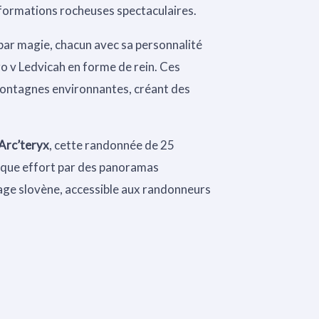
 formations rocheuses spectaculaires.
par magie, chacun avec sa personnalité
ero v Ledvicah en forme de rein. Ces
s montagnes environnantes, créant des
Arc’teryx
, cette randonnée de 25
aque effort par des panoramas
age slovène, accessible aux randonneurs