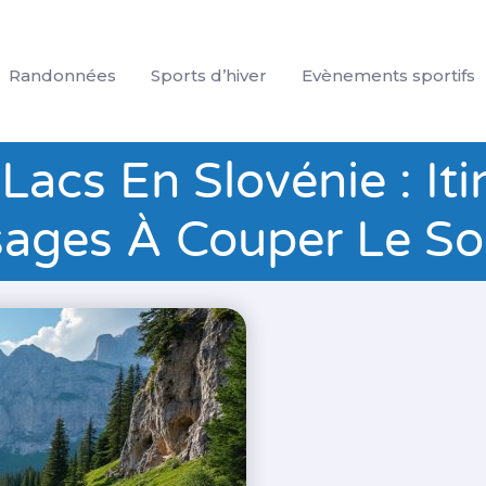
Randonnées
Sports d’hiver
Evènements sportifs
cs En Slovénie : Itin
ages À Couper Le So