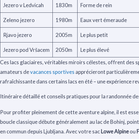
Jezero v Ledvicah
1830m
Forme de rein
Zeleno jezero
1980m
Eaux vert émeraude
Rjavo jezero
2005m
Le plus petit
Jezero pod Vršacem
2050m
Le plus élevé
Ces lacs glaciaires, véritables miroirs célestes, offrent des
amateurs de
vacances sportives
apprécieront particulièrem
rafraîchissante dans certains lacs en été – une expérience re
Itinéraire détaillé et conseils pratiques pour la randonnée de
Pour profiter pleinement de cette aventure alpine, il est essen
boucle classique débute généralement au lac de Bohinj, point
en commun depuis Ljubljana. Avec votre sac
Lowe Alpine
ou
F