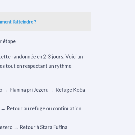
ment l’atteindre ?
ar étape
ette randonnée en 2-3 jours. Voici un
ges tout en respectant un rythme
to → Planina pri Jezeru → Refuge Koča
i → Retour au refuge ou continuation
 jezero → Retour à Stara Fužina