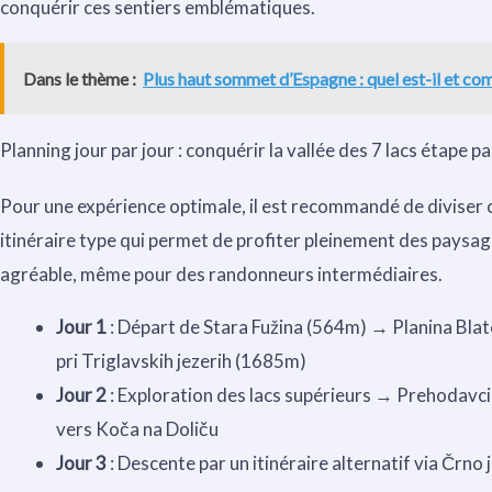
conquérir ces sentiers emblématiques.
Dans le thème :
Plus haut sommet d’Espagne : quel est-il et com
Planning jour par jour : conquérir la vallée des 7 lacs étape p
Pour une expérience optimale, il est recommandé de diviser c
itinéraire type qui permet de profiter pleinement des paysa
agréable, même pour des randonneurs intermédiaires.
Jour 1
: Départ de Stara Fužina (564m) → Planina Bla
pri Triglavskih jezerih (1685m)
Jour 2
: Exploration des lacs supérieurs → Prehodavc
vers Koča na Doliču
Jour 3
: Descente par un itinéraire alternatif via Črno