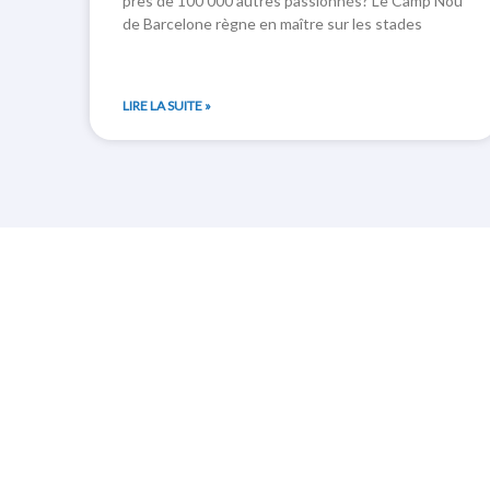
près de 100 000 autres passionnés? Le Camp Nou
de Barcelone règne en maître sur les stades
LIRE LA SUITE »