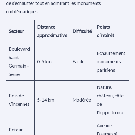
de s’échauffer tout en admirant les monuments
emblématiques.
Distance
Points
Secteur
Difficulté
approximative
d’intérêt
Boulevard
Échauffement,
Saint-
0-5 km
Facile
monuments
Germain –
parisiens
Seine
Nature,
Bois de
château, côte
5-14 km
Modérée
Vincennes
de
l’hippodrome
Avenue
Retour
Daumesnil,