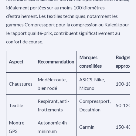
idéalement portées sur au moins 100 kilomètres
d’entraînement. Les textiles techniques, notamment les
gammes Compressport pour la compression ou Kalenji pour
le rapport qualité-prix, contribuent significativement au
confort de course.
Marques
Budget
Aspect
Recommandation
conseillées
approxim
Modèle route,
ASICS, Nike,
Chaussures
100-180
bien rodé
Mizuno
Respirant, anti-
Compressport,
Textile
50-120€
frottements
Decathlon
Montre
Autonomie 4h
Garmin
150-400
GPS
minimum