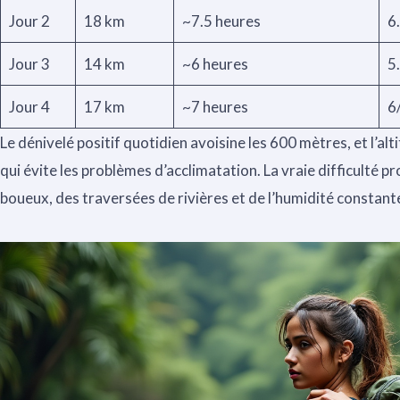
Jour 2
18 km
~7.5 heures
6
Jour 3
14 km
~6 heures
5
Jour 4
17 km
~7 heures
6
Le dénivelé positif quotidien avoisine les 600 mètres, et l’a
qui évite les problèmes d’acclimatation. La vraie difficulté p
boueux, des traversées de rivières et de l’humidité constant