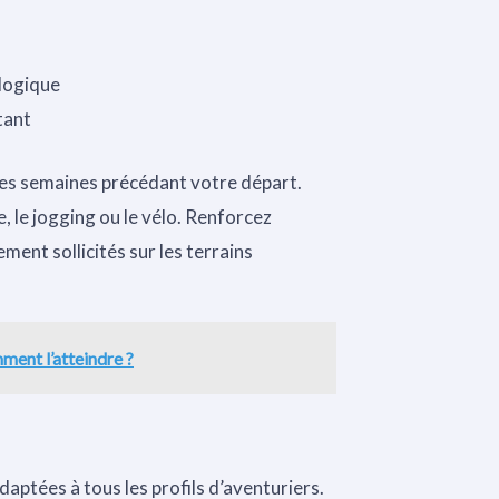
ologique
tant
es semaines précédant votre départ.
, le jogging ou le vélo. Renforcez
ment sollicités sur les terrains
ment l’atteindre ?
aptées à tous les profils d’aventuriers.