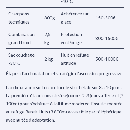
-40°C
Crampons
Adhérence sur
800g
150-300€
techniques
glace
Combinaison
2,5
Protection
800-1500€
grand froid
kg
vent/neige
Sac couchage
Nuit en refuge
2 kg
500-1000€
-30°C
altitude
Étapes d’acclimatation et stratégie d’ascension progressive
L’acclimatation suit un protocole strict étalé sur 8 à 10 jours.
La première étape consiste à séjourner 2-3 jours à Terskol (2
100m) pour s’habituer à l’altitude modérée. Ensuite, montée
au refuge Barels Huts (3 800m) accessible par téléphérique,
avec nuitée d’adaptation.