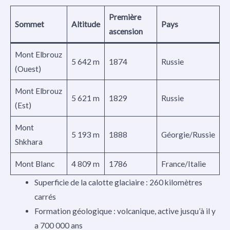
Première
Sommet
Altitude
Pays
ascension
Mont Elbrouz
5 642 m
1874
Russie
(Ouest)
Mont Elbrouz
5 621 m
1829
Russie
(Est)
Mont
5 193 m
1888
Géorgie/Russie
Shkhara
Mont Blanc
4 809 m
1786
France/Italie
Superficie de la calotte glaciaire : 260 kilomètres
carrés
Formation géologique : volcanique, active jusqu’à il y
a 700 000 ans