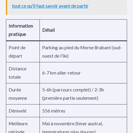
tout ce qu’il faut savoir avant de partir
Information
Détail
pratique
Point de
Parking au pied du Morne Brabant (sud-
départ
ouest de l’île)
Distance
6-7 km aller-retour
totale
Durée
5-6h (parcours complet) / 2-3h
moyenne
(première partie seulement)
Dénivelé
556 mètres
Meilleure
Mai à novembre (hiver austral,
période
températures plus douces)