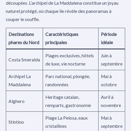
découpées. L’archipel de La Maddalena constitue un joyau
naturel protégé, où chaque île révèle des panoramas à
couper le souffle.
Destinations
Caractéristiques
Période
phares du Nord
principales
idéale
Plages exclusives, hôtels
Juin à
Costa Smeralda
de luxe, vie nocturne
septembre
Archipel La
Parc national, plongée,
Mai à
Maddalena
randonnées
octobre
Heritage catalan,
Avril à
Alghero
remparts, gastronomie
novembre
Plage La Pelosa, eaux
Mai à
Stintino
cristallines
septembre