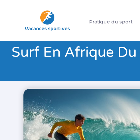
Aller
au
Pratique du sport
contenu
Surf En Afrique Du 