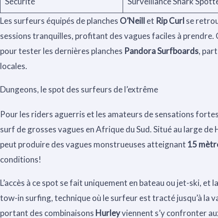
Sécurité
Surveillance Shark Spott
Les surfeurs équipés de planches
O’Neill
et
Rip Curl
se retro
sessions tranquilles, profitant des vagues faciles à prendre.
pour tester les dernières planches
Pandora Surfboards
, par
locales.
Dungeons, le spot des surfeurs de l’extrême
Pour les riders aguerris et les amateurs de sensations for
surf de grosses vagues en Afrique du Sud. Situé au large de 
peut produire des vagues monstrueuses atteignant
15 mètr
conditions!
L’accès à ce spot se fait uniquement en bateau ou jet-ski, et 
tow-in surfing, technique où le surfeur est tracté jusqu’à la
portant des combinaisons
Hurley
viennent s’y confronter au