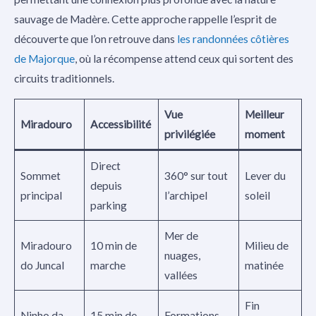
sauvage de Madère. Cette approche rappelle l’esprit de
découverte que l’on retrouve dans
les randonnées côtières
de Majorque
, où la récompense attend ceux qui sortent des
circuits traditionnels.
Vue
Meilleur
Miradouro
Accessibilité
privilégiée
moment
Direct
Sommet
360° sur tout
Lever du
depuis
principal
l’archipel
soleil
parking
Mer de
Miradouro
10 min de
Milieu de
nuages,
do Juncal
marche
matinée
vallées
Fin
Ninho da
15 min de
Formations