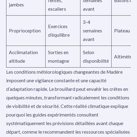
fentes,
semaines
Bâtons de
jambes
escaliers
avant
3-4
Exercices
Proprioception
semaines
Plateau d’é
d’équilibre
avant
Acclimatation
Sorties en
Selon
Altimètre,
altitude
montagne
disponibilité
Les conditions météorologiques changeantes de Madère
imposent une vigilance constante et une capacité
d’adaptation rapide. Le brouillard peut envahir les crêtes en
quelques minutes, transformant radicalement les conditions
de visibilité et de sécurité. Cette réalité climatique explique
pourquoi les guides expérimentés consultent
systématiquement les prévisions détaillées avant chaque
départ, comme le recommandent les ressources spécialisées