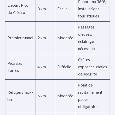
Panorama 360°,
Départ Pico
0 km
Facile
installations
do Arieiro
touristiques
Passages
creusés,
Premier tunnel
2 km
Modérée
éclairage
nécessaire
Crêtes
Pico das
4 km
Difficile
exposées, câbles
Torres
de sécurité
Point de
Refuge/Snack-
ravitaillement,
6 km
Modérée
bar
pause
obligatoire