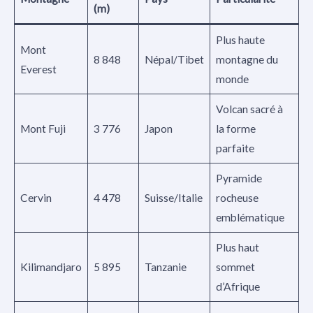
(m)
Plus haute
Mont
8 848
Népal/Tibet
montagne du
Everest
monde
Volcan sacré à
Mont Fuji
3 776
Japon
la forme
parfaite
Pyramide
Cervin
4 478
Suisse/Italie
rocheuse
emblématique
Plus haut
Kilimandjaro
5 895
Tanzanie
sommet
d’Afrique