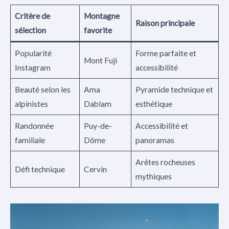
Critère de
Montagne
Raison principale
sélection
favorite
Popularité
Forme parfaite et
Mont Fuji
Instagram
accessibilité
Beauté selon les
Ama
Pyramide technique et
alpinistes
Dablam
esthétique
Randonnée
Puy-de-
Accessibilité et
familiale
Dôme
panoramas
Arêtes rocheuses
Défi technique
Cervin
mythiques